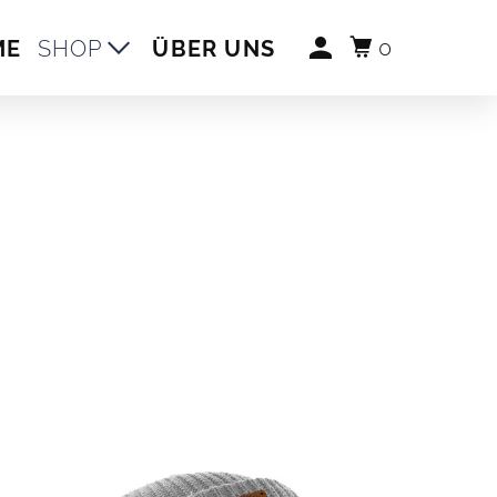
0
ME
SHOP
ÜBER UNS